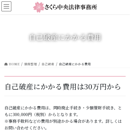
コ
ナ
ン
ビ
テ
ゲ
ン
ー
ツ
シ
に
ョ
自己破産にかかる費用
移
ン
動
に
移
動
HOME
債務整理
自己破産
自己破産にかかる費用
自己破産にかかる費用は30万円から
自己破産にかかる費用は、同時廃止手続き・少額管財手続き、と
もに300,000円（税別）からとなります。
※事務手数料などの費用が別途かかる場合があります。詳しくは
お問い合わせください。